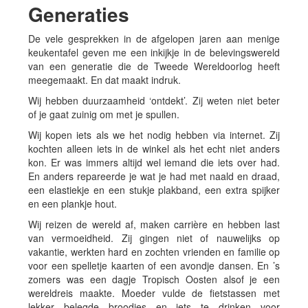
Generaties
De vele gesprekken in de afgelopen jaren aan menige
keukentafel geven me een inkijkje in de belevingswereld
van een generatie die de Tweede Wereldoorlog heeft
meegemaakt. En dat maakt indruk.
Wij hebben duurzaamheid ‘ontdekt’. Zij weten niet beter
of je gaat zuinig om met je spullen.
Wij kopen iets als we het nodig hebben via internet. Zij
kochten alleen iets in de winkel als het echt niet anders
kon. Er was immers altijd wel iemand die iets over had.
En anders repareerde je wat je had met naald en draad,
een elastiekje en een stukje plakband, een extra spijker
en een plankje hout.
Wij reizen de wereld af, maken carrière en hebben last
van vermoeidheid. Zij gingen niet of nauwelijks op
vakantie, werkten hard en zochten vrienden en familie op
voor een spelletje kaarten of een avondje dansen. En ’s
zomers was een dagje Tropisch Oosten alsof je een
wereldreis maakte. Moeder vulde de fietstassen met
lekker belegde broodjes en iets te drinken voor