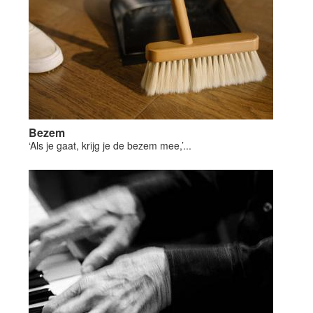
Bezem
‘Als je gaat, krijg je de bezem mee,’...