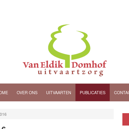
OME
OVER ONS
UITVAARTEN
PUBLICATIES
CONTA
2016